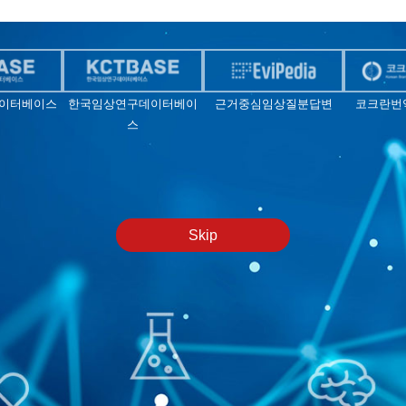
이터베이스
한국임상연구데이터베이
근거중심임상질분답변
코크란번
스
Skip